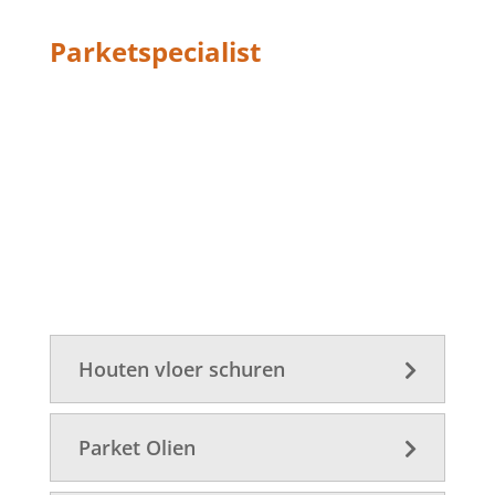
Parketspecialist
PARKET
REINIGEN
Houten vloer schuren
Parket Olien