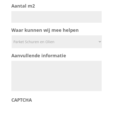
DD
Aantal m2
slash
MM
slash
JJJJ
Waar kunnen wij mee helpen
Aanvullende informatie
CAPTCHA