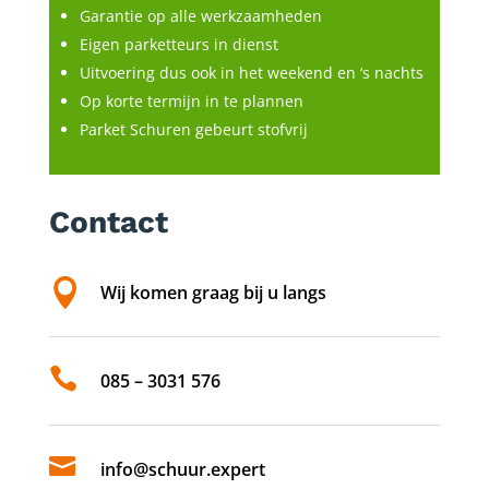
Garantie op alle werkzaamheden
Eigen parketteurs in dienst
Uitvoering dus ook in het weekend en ‘s nachts
Op korte termijn in te plannen
Parket Schuren gebeurt stofvrij
Contact

Wij komen graag bij u langs

085 – 3031 576

info@schuur.expert